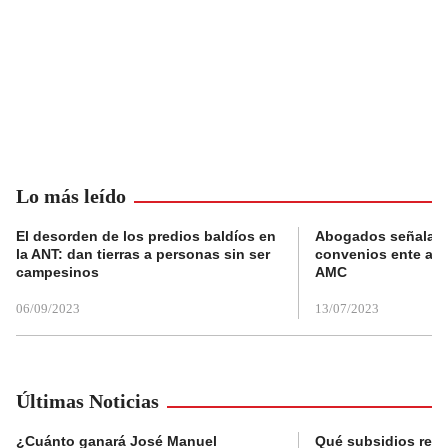
Lo más leído
El desorden de los predios baldíos en
Abogados señalan 
la ANT: dan tierras a personas sin ser
convenios ente alc
campesinos
AMC
06/09/2023
13/07/2023
Últimas Noticias
¿Cuánto ganará José Manuel
Qué subsidios reci