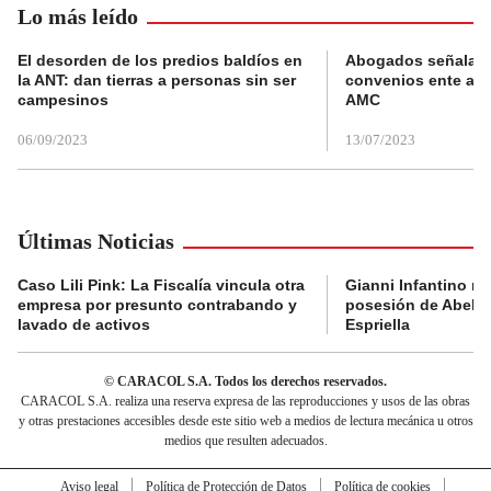
Lo más leído
El desorden de los predios baldíos en
Abogados señalan 
la ANT: dan tierras a personas sin ser
convenios ente alc
campesinos
AMC
06/09/2023
13/07/2023
Últimas Noticias
Caso Lili Pink: La Fiscalía vincula otra
Gianni Infantino no 
empresa por presunto contrabando y
posesión de Abelar
lavado de activos
Espriella
© CARACOL S.A. Todos los derechos reservados.
CARACOL S.A. realiza una reserva expresa de las reproducciones y usos de las obras
y otras prestaciones accesibles desde este sitio web a medios de lectura mecánica u otros
medios que resulten adecuados.
Aviso legal
Política de Protección de Datos
Política de cookies