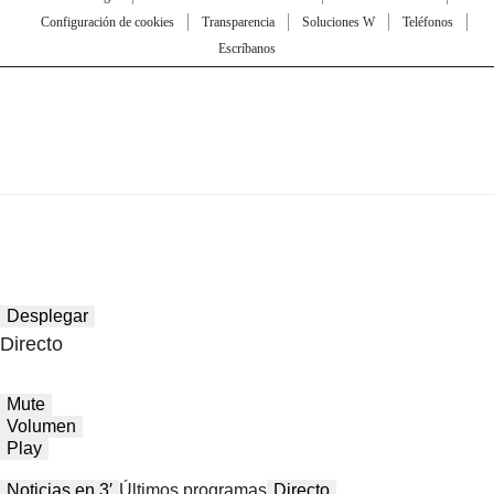
Configuración de cookies
Transparencia
Soluciones W
Teléfonos
Escríbanos
Desplegar
Directo
Mute
Volumen
Play
Noticias en 3′
Últimos programas
Directo