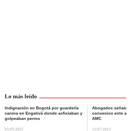
Lo más leído
Indignación en Bogotá por guardería
Abogados señalan 
canina en Engativá donde asfixiaban y
convenios ente alc
golpeaban perros
AMC
05/05/2025
13/07/2023