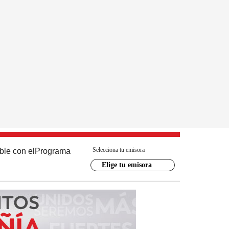
Selecciona tu emisora
ble con el
Programa
Elige tu emisora