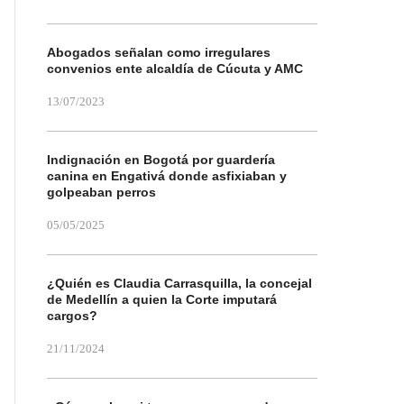
Abogados señalan como irregulares
convenios ente alcaldía de Cúcuta y AMC
13/07/2023
Indignación en Bogotá por guardería
canina en Engativá donde asfixiaban y
golpeaban perros
05/05/2025
¿Quién es Claudia Carrasquilla, la concejal
de Medellín a quien la Corte imputará
cargos?
21/11/2024