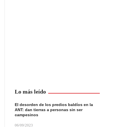
Lo más leído
El desorden de los predios baldíos en la
ANT: dan tierras a personas sin ser
campesinos
06/09/2023