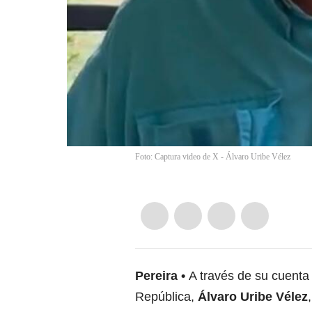
Foto: Captura video de X - Álvaro Uribe Vélez
Pereira
A través de su cuenta 
República,
Álvaro Uribe Vélez