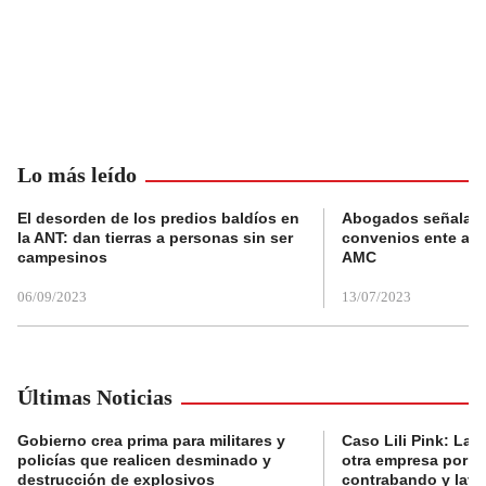
Lo más leído
El desorden de los predios baldíos en
Abogados señalan 
la ANT: dan tierras a personas sin ser
convenios ente alc
campesinos
AMC
06/09/2023
13/07/2023
Últimas Noticias
Gobierno crea prima para militares y
Caso Lili Pink: La F
policías que realicen desminado y
otra empresa por p
destrucción de explosivos
contrabando y lava