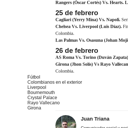
Rangers (Óscar Cortés) Vs. Hearts. L
25 de febrero
Cagliari (Yerry Mina) Vs. Napoli.
Seri
Chelsea Vs. Liverpool (
Luis Díaz
).
Fin
Colombia.
Las Palmas Vs. Osasuna (Johan Moji
26 de febrero
AS Roma Vs. Torino (Duván Zapata)
Girona (Jhon Solís) Vs Rayo Valleca
Colombia.
Fútbol
Colombianos en el exterior
Liverpool
Bournemouth
Crystal Palace
Rayo Vallecano
Girona
Juan Triana
Comunicador social y peri