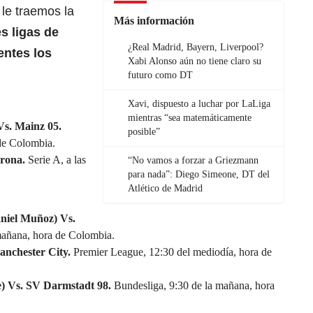
le traemos la
Más información
s ligas de
¿Real Madrid, Bayern, Liverpool?
entes los
Xabi Alonso aún no tiene claro su
futuro como DT
Xavi, dispuesto a luchar por LaLiga
mientras “sea matemáticamente
Vs. Mainz 05.
posible”
 de Colombia.
rona.
Serie A, a las
“No vamos a forzar a Griezmann
para nada”: Diego Simeone, DT del
Atlético de Madrid
aniel Muñoz) Vs.
mañana, hora de Colombia.
anchester City.
Premier League, 12:30 del mediodía, hora de
) Vs. SV Darmstadt 98.
Bundesliga, 9:30 de la mañana, hora