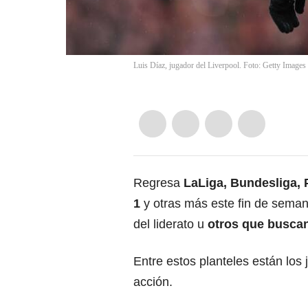
Luis Díaz, jugador del Liverpool. Foto: Getty Images
Regresa
LaLiga
,
Bundesliga
,
1
y otras más este fin de seman
del liderato u
otros que buscan
Entre estos planteles están lo
acción.