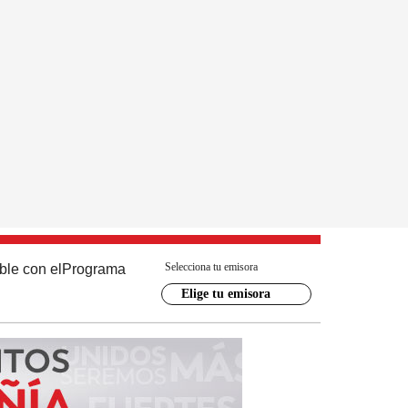
Selecciona tu emisora
ble con el
Programa
Elige tu emisora