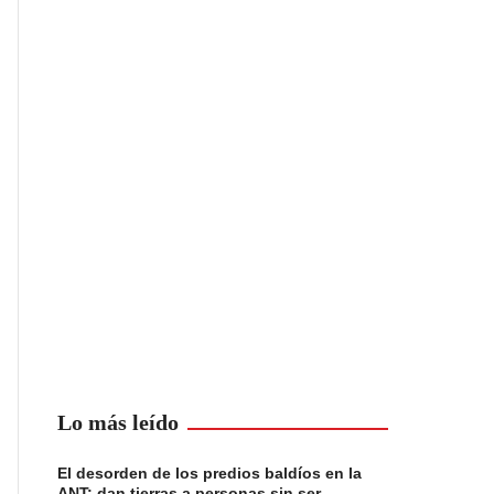
Lo más leído
El desorden de los predios baldíos en la
ANT: dan tierras a personas sin ser