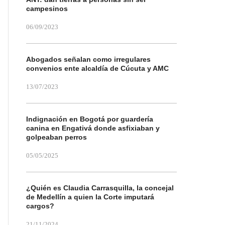
campesinos
06/09/2023
Abogados señalan como irregulares
convenios ente alcaldía de Cúcuta y AMC
13/07/2023
Indignación en Bogotá por guardería
canina en Engativá donde asfixiaban y
golpeaban perros
05/05/2025
¿Quién es Claudia Carrasquilla, la concejal
de Medellín a quien la Corte imputará
cargos?
21/11/2024