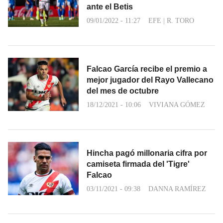
ante el Betis
09/01/2022 - 11:27
EFE
|
R. TORO
Falcao García recibe el premio a
mejor jugador del Rayo Vallecano
del mes de octubre
18/12/2021 - 10:06
VIVIANA GÓMEZ
Hincha pagó millonaria cifra por
camiseta firmada del 'Tigre'
Falcao
03/11/2021 - 09:38
DANNA RAMÍREZ