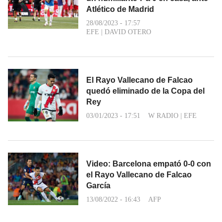
Atlético de Madrid
28/08/2023 - 17:57
EFE
|
DAVID OTERO
El Rayo Vallecano de Falcao
quedó eliminado de la Copa del
Rey
03/01/2023 - 17:51
W RADIO
|
EFE
Video: Barcelona empató 0-0 con
el Rayo Vallecano de Falcao
García
13/08/2022 - 16:43
AFP