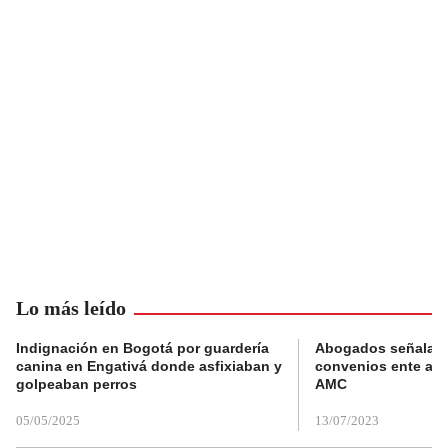
Lo más leído
Indignación en Bogotá por guardería
Abogados señalan 
canina en Engativá donde asfixiaban y
convenios ente alc
golpeaban perros
AMC
05/05/2025
13/07/2023