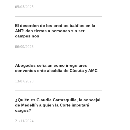
05/05/2025
El desorden de los predios baldíos en la
ANT: dan tierras a personas sin ser
campesinos
06/09/2023
Abogados señalan como irregulares
convenios ente alcaldía de Cúcuta y AMC
13/07/2023
¿Quién es Claudia Carrasquilla, la concejal
de Medellín a quien la Corte imputará
cargos?
21/11/2024