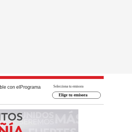
Selecciona tu emisora
ble con el
Programa
Elige tu emisora