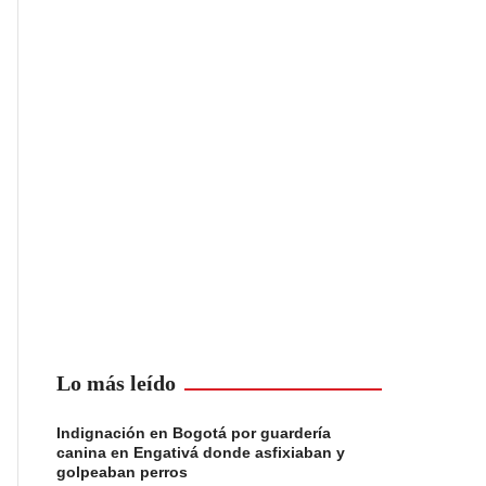
Lo más leído
Indignación en Bogotá por guardería
canina en Engativá donde asfixiaban y
golpeaban perros