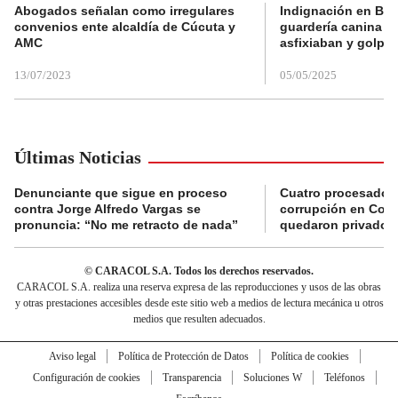
Abogados señalan como irregulares
Indignación en Bog
convenios ente alcaldía de Cúcuta y
guardería canina e
AMC
asfixiaban y golpe
13/07/2023
05/05/2025
Últimas Noticias
Denunciante que sigue en proceso
Cuatro procesados
contra Jorge Alfredo Vargas se
corrupción en Comf
pronuncia: “No me retracto de nada”
quedaron privados d
© CARACOL S.A. Todos los derechos reservados.
CARACOL S.A. realiza una reserva expresa de las reproducciones y usos de las obras
y otras prestaciones accesibles desde este sitio web a medios de lectura mecánica u otros
medios que resulten adecuados.
Aviso legal
Política de Protección de Datos
Política de cookies
Configuración de cookies
Transparencia
Soluciones W
Teléfonos