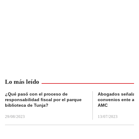
Lo más leído
¿Qué pasó con el proceso de
Abogados señalan 
responsabilidad fiscal por el parque
convenios ente alc
biblioteca de Tunja?
AMC
29/08/2023
13/07/2023