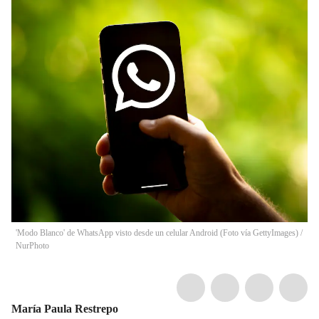
'Modo Blanco' de WhatsApp visto desde un celular Android (Foto vía GettyImages)
/
NurPhoto
María Paula Restrepo