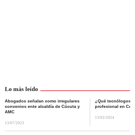
Lo más leído
Abogados señalan como irregulares
¿Qué tecnólogos re
convenios ente alcaldía de Cúcuta y
profesional en Col
AMC
13/02/2024
13/07/2023