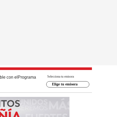
Selecciona tu emisora
ble con el
Programa
Elige tu emisora