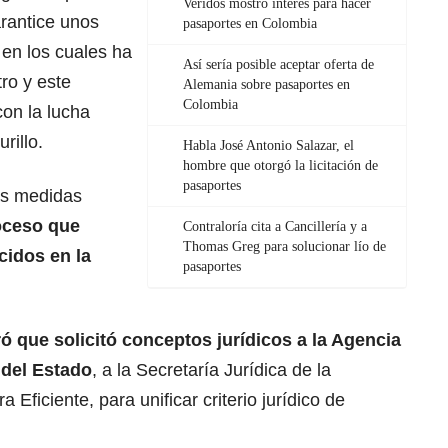
Veridos mostró interés para hacer
arantice unos
pasaportes en Colombia
 en los cuales ha
Así sería posible aceptar oferta de
ro y este
Alemania sobre pasaportes en
Colombia
con la lucha
rillo.
Habla José Antonio Salazar, el
hombre que otorgó la licitación de
pasaportes
las medidas
oceso que
Contraloría cita a Cancillería y a
Thomas Greg para solucionar lío de
cidos en la
pasaportes
ó que solicitó conceptos jurídicos a la Agencia
 del Estado
, a la Secretaría Jurídica de la
Eficiente, para unificar criterio jurídico de