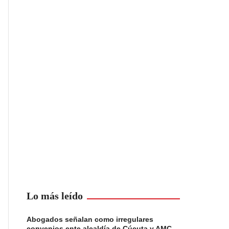
Lo más leído
Abogados señalan como irregulares
convenios ente alcaldía de Cúcuta y AMC