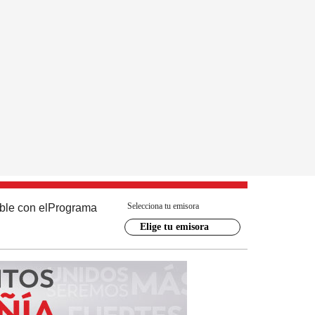
Selecciona tu emisora
ble con el
Programa
Elige tu emisora