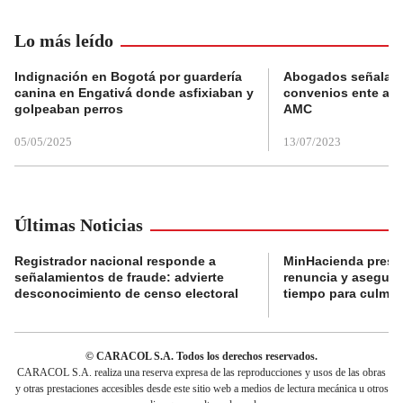
Lo más leído
Indignación en Bogotá por guardería
Abogados señalan 
canina en Engativá donde asfixiaban y
convenios ente alc
golpeaban perros
AMC
05/05/2025
13/07/2023
Últimas Noticias
Registrador nacional responde a
MinHacienda presen
señalamientos de fraude: advierte
renuncia y aseguró
desconocimiento de censo electoral
tiempo para culmina
© CARACOL S.A. Todos los derechos reservados.
CARACOL S.A. realiza una reserva expresa de las reproducciones y usos de las obras
y otras prestaciones accesibles desde este sitio web a medios de lectura mecánica u otros