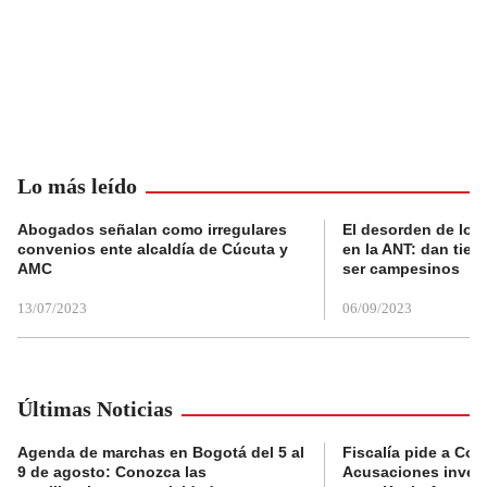
Lo más leído
Abogados señalan como irregulares
El desorden de los
convenios ente alcaldía de Cúcuta y
en la ANT: dan tier
AMC
ser campesinos
13/07/2023
06/09/2023
Últimas Noticias
Agenda de marchas en Bogotá del 5 al
Fiscalía pide a Com
9 de agosto: Conozca las
Acusaciones invest