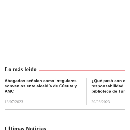
Lo más leído
Abogados señalan como irregulares
¿Qué pasó con el 
convenios ente alcaldía de Cúcuta y
responsabilidad fis
AMC
biblioteca de Tunja
13/07/2023
29/08/2023
Últimas Noticias