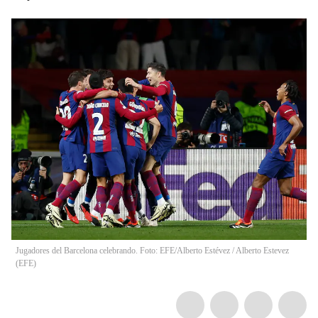
Jugadores del Barcelona celebrando. Foto: EFE/Alberto Estévez
/
Alberto Estevez
(
EFE
)