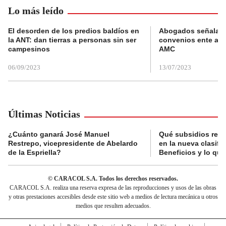
Lo más leído
El desorden de los predios baldíos en
Abogados señalan 
la ANT: dan tierras a personas sin ser
convenios ente alc
campesinos
AMC
06/09/2023
13/07/2023
Últimas Noticias
¿Cuánto ganará José Manuel
Qué subsidios reci
Restrepo, vicepresidente de Abelardo
en la nueva clasifi
de la Espriella?
Beneficios y lo qu
© CARACOL S.A. Todos los derechos reservados.
CARACOL S.A. realiza una reserva expresa de las reproducciones y usos de las obras
y otras prestaciones accesibles desde este sitio web a medios de lectura mecánica u otros
medios que resulten adecuados.