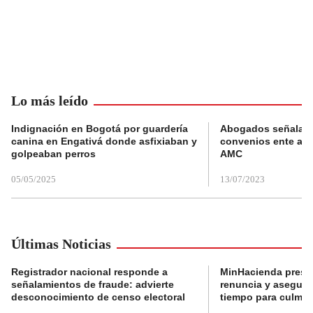
Lo más leído
Indignación en Bogotá por guardería
Abogados señalan 
canina en Engativá donde asfixiaban y
convenios ente alc
golpeaban perros
AMC
05/05/2025
13/07/2023
Últimas Noticias
Registrador nacional responde a
MinHacienda presen
señalamientos de fraude: advierte
renuncia y aseguró
desconocimiento de censo electoral
tiempo para culmina