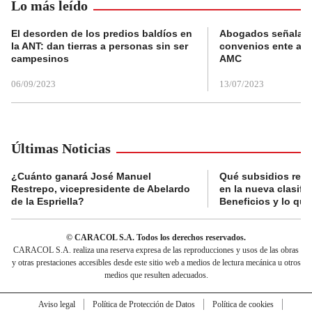
Lo más leído
El desorden de los predios baldíos en
Abogados señalan 
la ANT: dan tierras a personas sin ser
convenios ente alc
campesinos
AMC
06/09/2023
13/07/2023
Últimas Noticias
¿Cuánto ganará José Manuel
Qué subsidios reci
Restrepo, vicepresidente de Abelardo
en la nueva clasifi
de la Espriella?
Beneficios y lo qu
© CARACOL S.A. Todos los derechos reservados.
CARACOL S.A. realiza una reserva expresa de las reproducciones y usos de las obras
y otras prestaciones accesibles desde este sitio web a medios de lectura mecánica u otros
medios que resulten adecuados.
Aviso legal
Política de Protección de Datos
Política de cookies