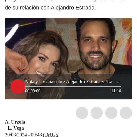
de su relación con Alejandro Estrada.
Nataly Umaña sobre Alejandro Estrada y ‘La Casa de los Famosos’: “Perdón, me equivoqué”
00:00:00
11:10
A. Urzola
L. Vega
30/03/2024 - 09:48
GMT-5