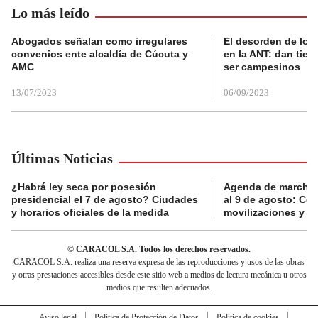
Lo más leído
Abogados señalan como irregulares
El desorden de los
convenios ente alcaldía de Cúcuta y
en la ANT: dan tier
AMC
ser campesinos
13/07/2023
06/09/2023
Últimas Noticias
¿Habrá ley seca por posesión
Agenda de marchas
presidencial el 7 de agosto? Ciudades
al 9 de agosto: Co
y horarios oficiales de la medida
movilizaciones y a
© CARACOL S.A. Todos los derechos reservados.
CARACOL S.A. realiza una reserva expresa de las reproducciones y usos de las obras
y otras prestaciones accesibles desde este sitio web a medios de lectura mecánica u otros
medios que resulten adecuados.
Aviso legal
Política de Protección de Datos
Política de cookies