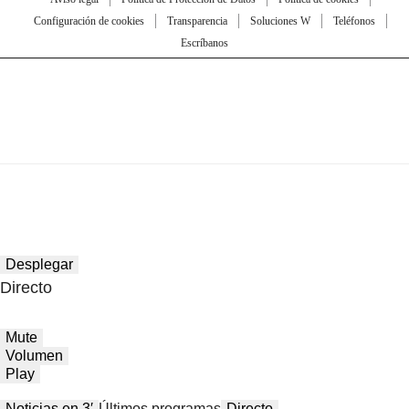
Configuración de cookies
Transparencia
Soluciones W
Teléfonos
Escríbanos
Desplegar
Directo
Mute
Volumen
Play
Noticias en 3′
Últimos programas
Directo