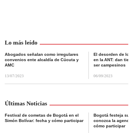
Lo más leído
Abogados señalan como irregulares
El desorden de los
convenios ente alcaldía de Cúcuta y
en la ANT: dan tier
AMC
ser campesinos
13/07/2023
06/09/2023
Últimas Noticias
Festival de cometas de Bogotá en el
Bogotá festeja su 
Simón Bolívar: fecha y cómo participar
conozca la agenda 
cómo participar