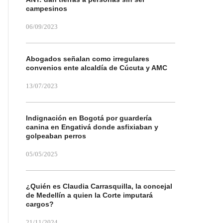
campesinos
06/09/2023
Abogados señalan como irregulares
convenios ente alcaldía de Cúcuta y AMC
13/07/2023
Indignación en Bogotá por guardería
canina en Engativá donde asfixiaban y
golpeaban perros
05/05/2025
¿Quién es Claudia Carrasquilla, la concejal
de Medellín a quien la Corte imputará
cargos?
21/11/2024