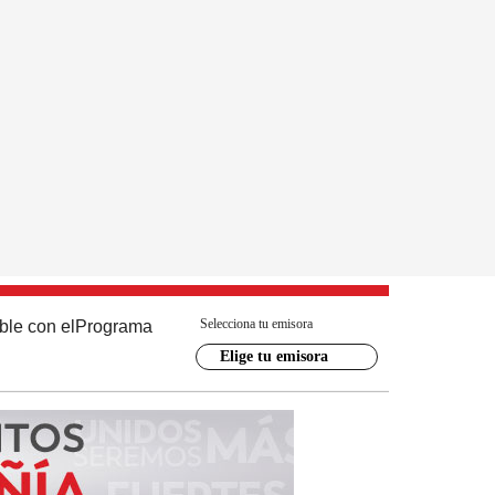
Selecciona tu emisora
ble con el
Programa
Elige tu emisora