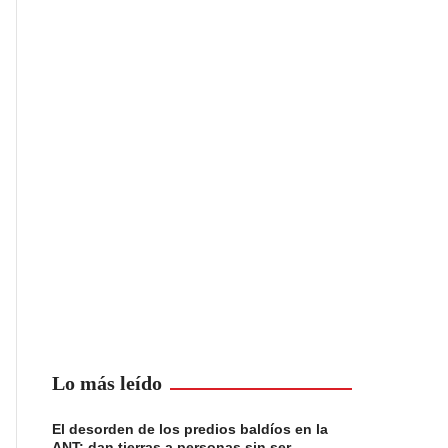
Lo más leído
El desorden de los predios baldíos en la
ANT: dan tierras a personas sin ser