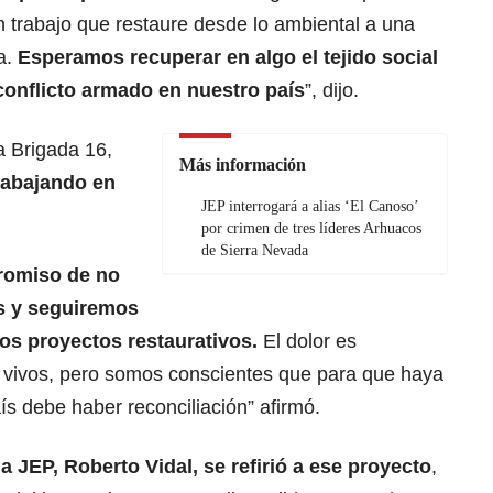
un trabajo que restaure desde lo ambiental a una
a.
Esperamos recuperar en algo el tejido social
onflicto armado en nuestro país
”, dijo.
a Brigada 16,
Más información
rabajando en
JEP interrogará a alias ‘El Canoso’
por crimen de tres líderes Arhuacos
de Sierra Nevada
romiso de no
s y seguiremos
tos proyectos restaurativos.
El dolor es
n vivos, pero somos conscientes que para que haya
s debe haber reconciliación” afirmó.
la JEP, Roberto Vidal, se refirió a ese proyecto
,