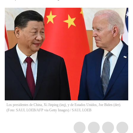
Los presidentes de China, Xi Jinping (izq), y de Estados Unidos, Joe Biden (der).
(Foto: SAUL LOEB/AFP via Getty Images)
/
SAUL LOEB