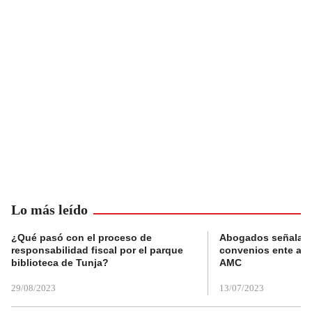
Lo más leído
¿Qué pasó con el proceso de
Abogados señalan 
responsabilidad fiscal por el parque
convenios ente alc
biblioteca de Tunja?
AMC
29/08/2023
13/07/2023