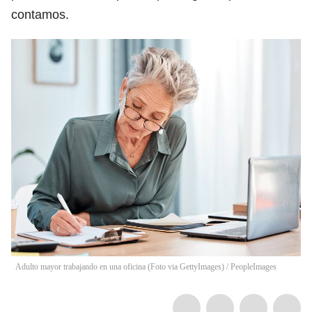
contamos.
Adulto mayor trabajando en una oficina (Foto via GettyImages)
/
PeopleImages