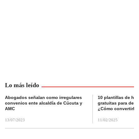
Lo más leído
Abogados señalan como irregulares
10 plantillas de hoj
convenios ente alcaldía de Cúcuta y
gratuitas para des
AMC
¿Cómo convertirla
13/07/2023
11/02/2025