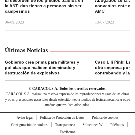
El desorden de los predios baldíos en
Abogados señalan 
la ANT: dan tierras a personas sin ser
convenios ente alc
campesinos
AMC
06/09/2023
13/07/2023
Últimas Noticias
Gobierno crea prima para militares y
Caso Lili Pink: La F
policías que realicen desminado y
otra empresa por p
destrucción de explosivos
contrabando y lava
© CARACOL S.A. Todos los derechos reservados.
CARACOL S.A. realiza una reserva expresa de las reproducciones y usos de las obras
y otras prestaciones accesibles desde este sitio web a medios de lectura mecánica u otros
medios que resulten adecuados.
Aviso legal
Política de Protección de Datos
Política de cookies
Configuración de cookies
Transparencia
Soluciones W
Teléfonos
Escríbanos