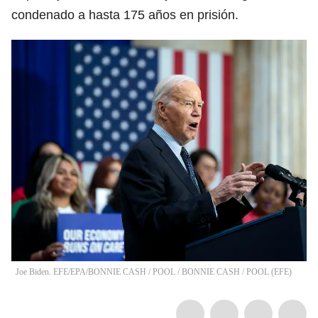
condenado a hasta 175 años en prisión.
Joe Biden. EFE/EPA/BONNIE CASH / POOL
/
BONNIE CASH / POOL
(
EFE
)