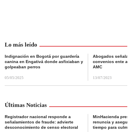
Lo más leído
Indignación en Bogotá por guardería
Abogados señalan 
canina en Engativá donde asfixiaban y
convenios ente alc
golpeaban perros
AMC
05/05/2025
13/07/2023
Últimas Noticias
Registrador nacional responde a
MinHacienda presen
señalamientos de fraude: advierte
renuncia y aseguró
desconocimiento de censo electoral
tiempo para culmina