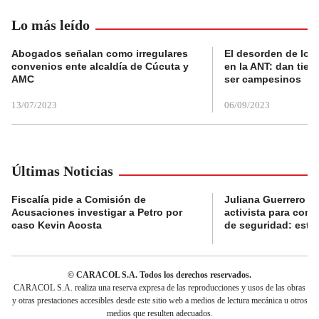
Lo más leído
Abogados señalan como irregulares
El desorden de los
convenios ente alcaldía de Cúcuta y
en la ANT: dan tier
AMC
ser campesinos
13/07/2023
06/09/2023
Últimas Noticias
Fiscalía pide a Comisión de
Juliana Guerrero b
Acusaciones investigar a Petro por
activista para con
caso Kevin Acosta
de seguridad: esta 
© CARACOL S.A. Todos los derechos reservados.
CARACOL S.A. realiza una reserva expresa de las reproducciones y usos de las obras
y otras prestaciones accesibles desde este sitio web a medios de lectura mecánica u otros
medios que resulten adecuados.