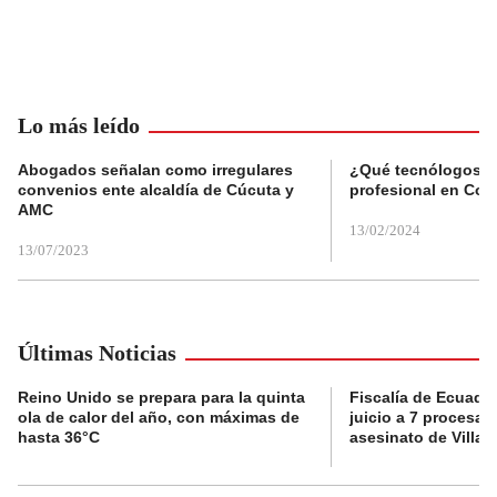
Lo más leído
Abogados señalan como irregulares
¿Qué tecnólogos re
convenios ente alcaldía de Cúcuta y
profesional en Col
AMC
13/02/2024
13/07/2023
Últimas Noticias
Reino Unido se prepara para la quinta
Fiscalía de Ecuador
ola de calor del año, con máximas de
juicio a 7 procesad
hasta 36°C
asesinato de Villav