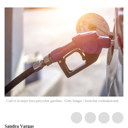
Cuál es la mejor hora para echar gasolina - Getty Images
/
boonchai wedmakawand
Sandra Vargas