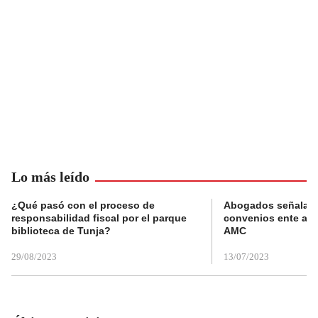
Lo más leído
¿Qué pasó con el proceso de
Abogados señalan 
responsabilidad fiscal por el parque
convenios ente alc
biblioteca de Tunja?
AMC
29/08/2023
13/07/2023