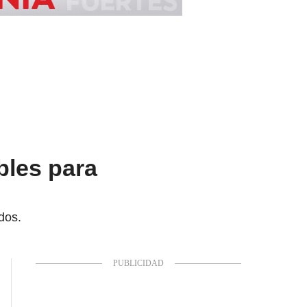
bles para
dos.