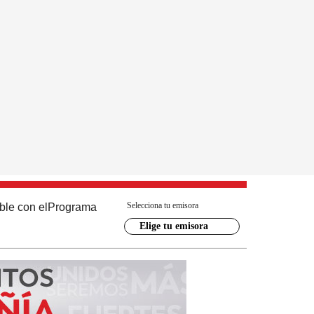
Selecciona tu emisora
ble con el
Programa
Elige tu emisora