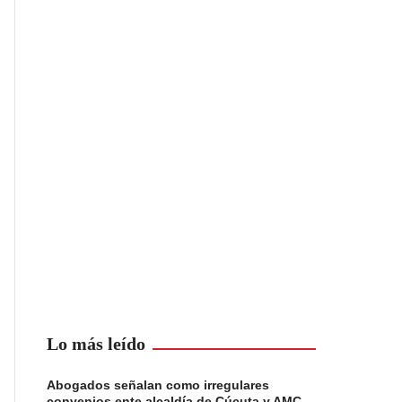
Lo más leído
Abogados señalan como irregulares
convenios ente alcaldía de Cúcuta y AMC