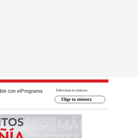
Selecciona tu emisora
ble con el
Programa
Elige tu emisora