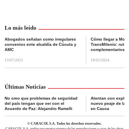
Lo más leído
Abogados señalan como irregulares
Cómo llegar a Mons
convenios ente alcaldía de Cúcuta y
TransMilenio: rutas
AMC
complementarios
13/07/2023
19/03/2024
Últimas Noticias
No creo que problemas de seguridad
Atentan con explos
del país tengan que ver con el
nuevo peaje de la 
Acuerdo de Paz: Alejandro Ramelli
en Cauca
© CARACOL S.A. Todos los derechos reservados.
CARACOL S.A. realiza una reserva expresa de las reproducciones y usos de las obras