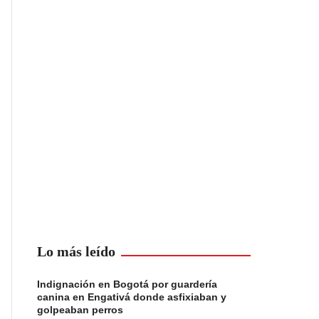
Lo más leído
Indignación en Bogotá por guardería
canina en Engativá donde asfixiaban y
golpeaban perros