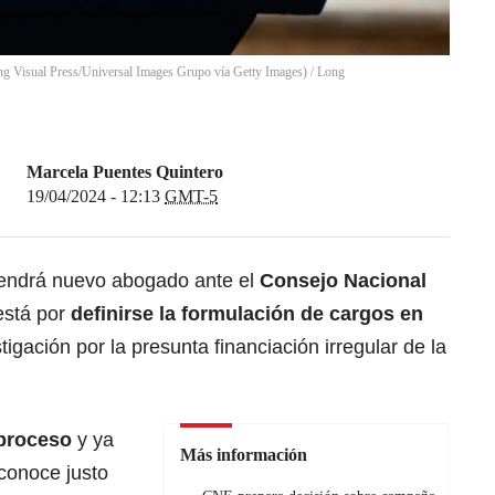
ng Visual Press/Universal Images Grupo vía Getty Images)
/
Long
Marcela Puentes Quintero
19/04/2024 - 12:13
GMT-5
endrá nuevo abogado ante el
Consejo Nacional
está por
definirse la formulación de cargos en
tigación por la presunta financiación irregular de la
 proceso
y ya
Más información
 conoce justo