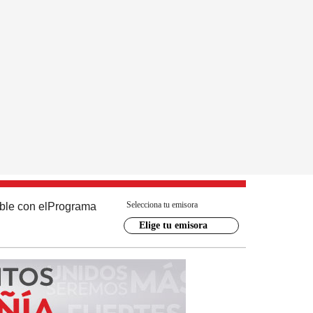
Selecciona tu emisora
ble con el
Programa
Elige tu emisora