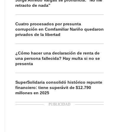
Jorge Alfredo Vargas se pronuncia: “No me
retracto de nada”
Cuatro procesados por presunta
corrupción en Comfamiliar Nariño quedaron
privados de la libertad
¿Cómo hacer una declaración de renta de
una persona fallecida? Hay multa si no se
presenta
SuperSolidaria consolidó histórico repunte
financiero: tiene superávit de $12.790
millones en 2025