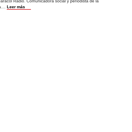
racol Radio. Comunicadora social y periodista de la
a.
...
Leer más