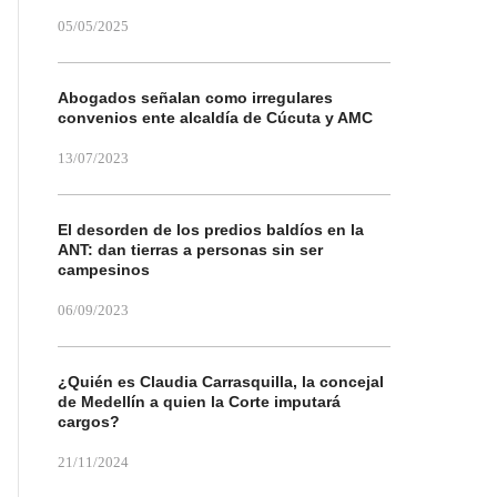
05/05/2025
Abogados señalan como irregulares
convenios ente alcaldía de Cúcuta y AMC
13/07/2023
El desorden de los predios baldíos en la
ANT: dan tierras a personas sin ser
campesinos
06/09/2023
¿Quién es Claudia Carrasquilla, la concejal
de Medellín a quien la Corte imputará
cargos?
21/11/2024