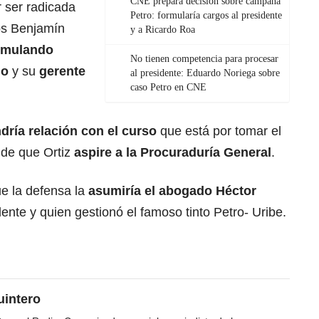
CNE prepara decisión sobre campaña
 ser radicada
Petro: formularía cargos al presidente
os Benjamín
y a Ricardo Roa
rmulando
No tienen competencia para procesar
do
y su
gerente
al presidente: Eduardo Noriega sobre
caso Petro en CNE
dría relación con el curso
que está por tomar el
d de que Ortiz
aspire a la Procuraduría General
.
e la defensa la
asumiría el abogado Héctor
ente y quien gestionó el famoso tinto Petro- Uribe.
uintero