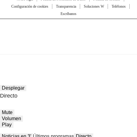
Configuración de cookies
Transparencia
Soluciones W
Teléfonos
Escríbanos
Desplegar
Directo
Mute
Volumen
Play
Noticias en 3′
Últimos programas
Directo