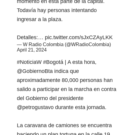
momento en esta parte de la capital.
Todavía hay personas intentando
ingresar a la plaza.
Detalles:…
pic.twitter.com/sJxCZAyLKK
— W Radio Colombia (@WRadioColombia)
April 21, 2024
#NoticiaW
#Bogotá
| A esta hora,
@GobiernoBta
indica que
aproximadamente 80,000 personas han
salido a participar en la marcha en contra
del Gobierno del presidente
@petrogustavo
durante esta jornada.
La caravana de camiones se encuentra
haciendo un plan tortuga en la calle 19…