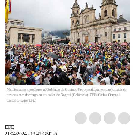
Manifestantes opositores al Gobierno de Gustavo Petro participan en una jornada de
protesta este domingo en las calles de Bogotá (Colombia). EFE/ Carlos Ortega
/
Carlos Ortega
(
EFE
)
EFE
21/04/2024 - 13:45
GMT-5