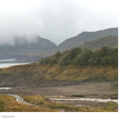
Colprensa
)