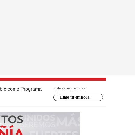
Selecciona tu emisora
ble con el
Programa
Elige tu emisora