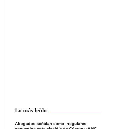
Lo más leído
Abogados señalan como irregulares
convenios ente alcaldía de Cúcuta y AMC