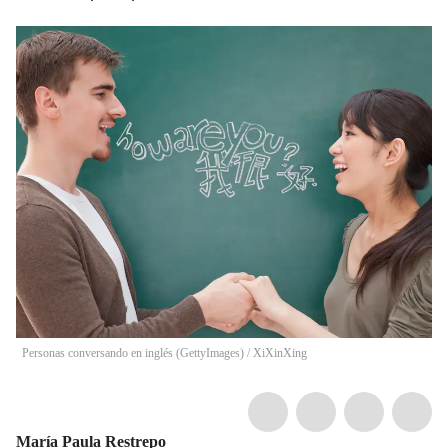
Personas conversando en inglés (GettyImages)
/
XiXinXing
María Paula Restrepo