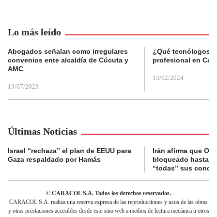
Lo más leído
Abogados señalan como irregulares
¿Qué tecnólogos re
convenios ente alcaldía de Cúcuta y
profesional en Col
AMC
13/02/2024
13/07/2023
Últimas Noticias
Israel “rechaza” el plan de EEUU para
Irán afirma que Or
Gaza respaldado por Hamás
bloqueado hasta q
“todas” sus condi
© CARACOL S.A. Todos los derechos reservados.
CARACOL S.A. realiza una reserva expresa de las reproducciones y usos de las obras
y otras prestaciones accesibles desde este sitio web a medios de lectura mecánica u otros