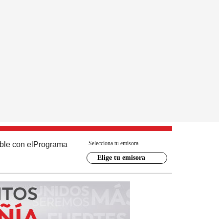
Selecciona tu emisora
ble con el
Programa
Elige tu emisora