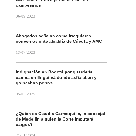
campesinos
06/09/2023
Abogados señalan como irregulares
convenios ente alcaldía de Cúcuta y AMC
13/07/2023
Indignación en Bogotá por guardería
canina en Engativá donde asfixiaban y
golpeaban perros
05/05/2025
¿Quién es Claudia Carrasquilla, la concejal
de Medellín a quien la Corte imputará
cargos?
21/11/2024