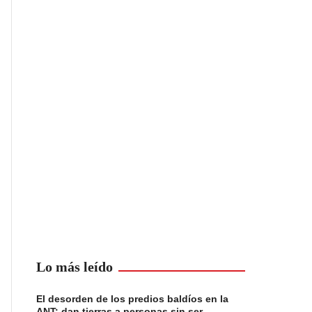
Lo más leído
El desorden de los predios baldíos en la
ANT: dan tierras a personas sin ser