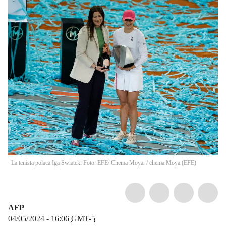
La tenista polaca Iga Swiatek. Foto: EFE/ Chema Moya.
/
chema Moya
(
EFE
)
AFP
04/05/2024 - 16:06
GMT-5