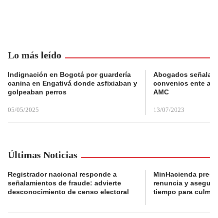
Lo más leído
Indignación en Bogotá por guardería
Abogados señalan 
canina en Engativá donde asfixiaban y
convenios ente alc
golpeaban perros
AMC
05/05/2025
13/07/2023
Últimas Noticias
Registrador nacional responde a
MinHacienda presen
señalamientos de fraude: advierte
renuncia y aseguró
desconocimiento de censo electoral
tiempo para culmina