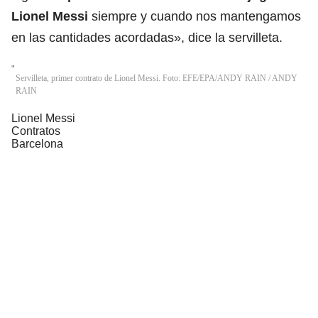
Lionel Messi
siempre y cuando nos mantengamos
en las cantidades acordadas», dice la servilleta.
Servilleta, primer contrato de Lionel Messi. Foto: EFE/EPA/ANDY RAIN
/
ANDY
RAIN
Lionel Messi
Contratos
Barcelona