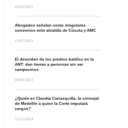
05/05/2025
Abogados señalan como irregulares
convenios ente alcaldía de Cúcuta y AMC
13/07/2023
El desorden de los predios baldíos en la
ANT: dan tierras a personas sin ser
campesinos
06/09/2023
¿Quién es Claudia Carrasquilla, la concejal
de Medellín a quien la Corte imputará
cargos?
21/11/2024