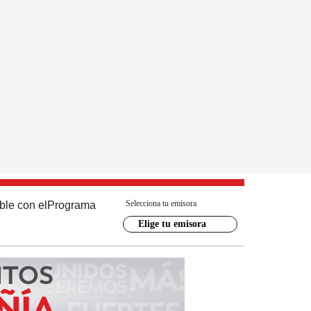
Selecciona tu emisora
ble con el
Programa
Elige tu emisora