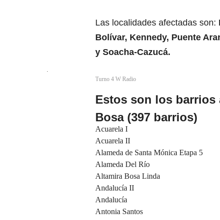
Las localidades afectadas son:
Bolívar
,
Kennedy
,
Puente Ara
y
Soacha
-Cazucá.
Turno 4 W Radio
Estos son los barrios
Bosa (397 barrios)
Acuarela I
Acuarela II
Alameda de Santa Mónica Etapa 5
Alameda Del Río
Altamira Bosa Linda
Andalucía II
Andalucía
Antonia Santos