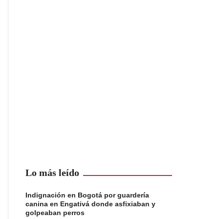
Lo más leído
Indignación en Bogotá por guardería
canina en Engativá donde asfixiaban y
golpeaban perros