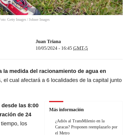
Foto: Getty Images
/
Johner Images
Juan Triana
10/05/2024 - 16:45
GMT-5
a la medida del
racionamiento de agua
en
4
, el cual afectará a 6 localidades de la capital junto
 desde las 8:00
Más información
ración de 24
¿Adiós al TransMilenio en la
 tiempo, los
Caracas? Proponen reemplazarlo por
el Metro