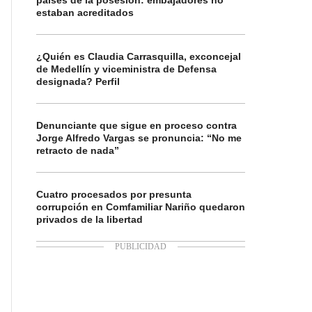
países de la posesión: embajadores no
estaban acreditados
¿Quién es Claudia Carrasquilla, exconcejal
de Medellín y viceministra de Defensa
designada? Perfil
Denunciante que sigue en proceso contra
Jorge Alfredo Vargas se pronuncia: “No me
retracto de nada”
Cuatro procesados por presunta
corrupción en Comfamiliar Nariño quedaron
privados de la libertad