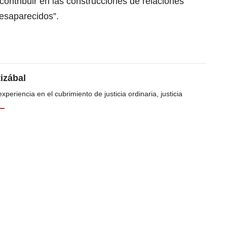
ontribuir en las construcciones de relaciones
desaparecidos”.
tizábal
periencia en el cubrimiento de justicia ordinaria, justicia