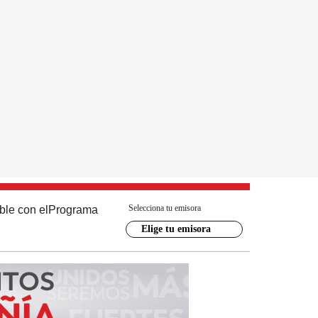
Selecciona tu emisora
ble con el
Programa
Elige tu emisora