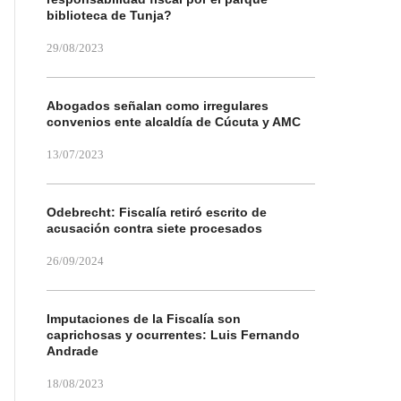
biblioteca de Tunja?
29/08/2023
Abogados señalan como irregulares
convenios ente alcaldía de Cúcuta y AMC
13/07/2023
Odebrecht: Fiscalía retiró escrito de
acusación contra siete procesados
26/09/2024
Imputaciones de la Fiscalía son
caprichosas y ocurrentes: Luis Fernando
Andrade
18/08/2023