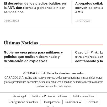
El desorden de los predios baldíos en
Abogados señalan 
la ANT: dan tierras a personas sin ser
convenios ente alc
campesinos
AMC
06/09/2023
13/07/2023
Últimas Noticias
Gobierno crea prima para militares y
Caso Lili Pink: La F
policías que realicen desminado y
otra empresa por p
destrucción de explosivos
contrabando y lava
© CARACOL S.A. Todos los derechos reservados.
CARACOL S.A. realiza una reserva expresa de las reproducciones y usos de las obras
y otras prestaciones accesibles desde este sitio web a medios de lectura mecánica u otros
medios que resulten adecuados.
Aviso legal
Política de Protección de Datos
Política de cookies
Configuración de cookies
Transparencia
Soluciones W
Teléfonos