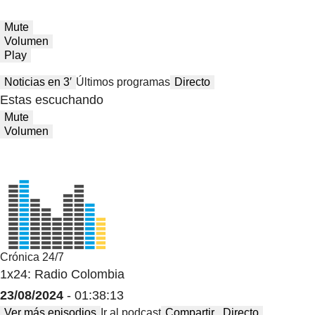
Mute
Volumen
Play
Noticias en 3′
Últimos programas
Directo
Estas escuchando
Mute
Volumen
Crónica 24/7
1x24: Radio Colombia
23/08/2024
- 01:38:13
Ver más episodios
Ir al podcast
Compartir
Directo