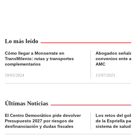
Lo más leído
Cómo llegar a Monserrate en
Abogados señalan 
TransMilenio: rutas y transportes
convenios ente alc
complementarios
AMC
19/03/2024
13/07/2023
Últimas Noticias
El Centro Democrático pide devolver
Los retos del gobi
Presupuesto 2027 por riesgos de
de la Espriella para
desfinanciación y dudas fiscales
sistema de salud