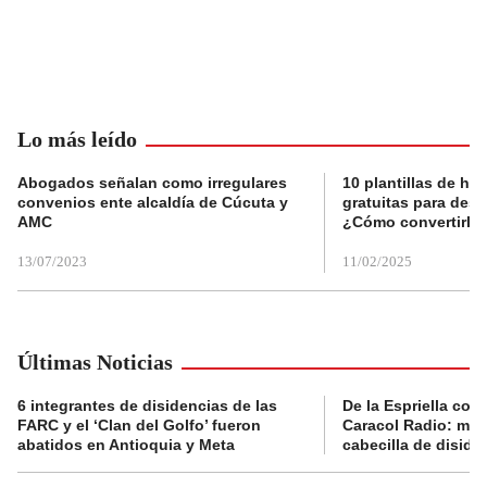
Lo más leído
Abogados señalan como irregulares
10 plantillas de hoj
convenios ente alcaldía de Cúcuta y
gratuitas para des
AMC
¿Cómo convertirla
13/07/2023
11/02/2025
Últimas Noticias
6 integrantes de disidencias de las
De la Espriella con
FARC y el ‘Clan del Golfo’ fueron
Caracol Radio: muri
abatidos en Antioquia y Meta
cabecilla de diside