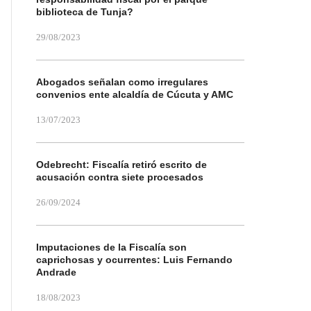
biblioteca de Tunja?
29/08/2023
Abogados señalan como irregulares
convenios ente alcaldía de Cúcuta y AMC
13/07/2023
Odebrecht: Fiscalía retiró escrito de
acusación contra siete procesados
26/09/2024
Imputaciones de la Fiscalía son
caprichosas y ocurrentes: Luis Fernando
Andrade
18/08/2023