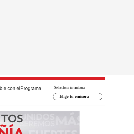
Selecciona tu emisora
ble con el
Programa
Elige tu emisora