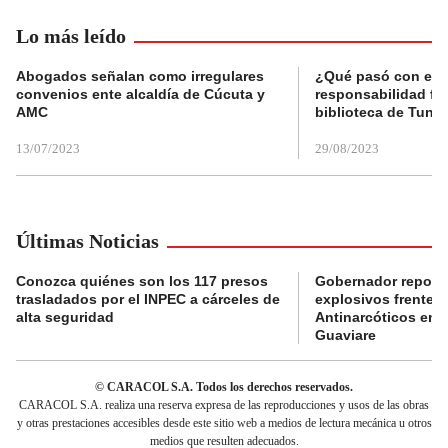
Lo más leído
Abogados señalan como irregulares
¿Qué pasó con el 
convenios ente alcaldía de Cúcuta y
responsabilidad fis
AMC
biblioteca de Tunja
13/07/2023
29/08/2023
Últimas Noticias
Conozca quiénes son los 117 presos
Gobernador reporta
trasladados por el INPEC a cárceles de
explosivos frente 
alta seguridad
Antinarcóticos en 
Guaviare
© CARACOL S.A. Todos los derechos reservados.
CARACOL S.A. realiza una reserva expresa de las reproducciones y usos de las obras
y otras prestaciones accesibles desde este sitio web a medios de lectura mecánica u otros
medios que resulten adecuados.